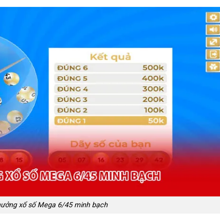
hưởng xổ số Mega 6/45 minh bạch