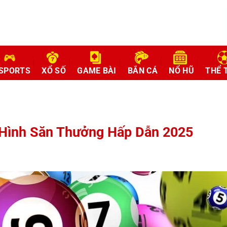
-SPORTS
XỔ SỐ
GAME BÀI
BẮN CÁ
NỔ HŨ
THỂ 
 Hình Săn Thưởng Hấp Dẫn 2025