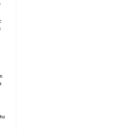
n
c
g
em
à
cho