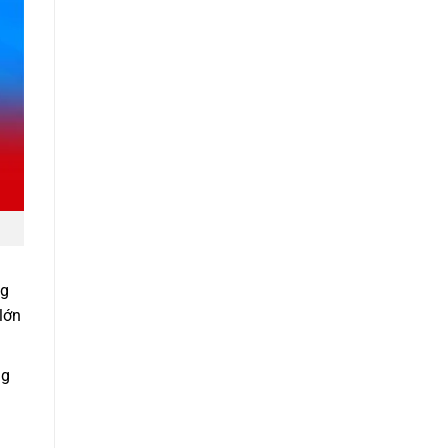
ng
lớn
ng