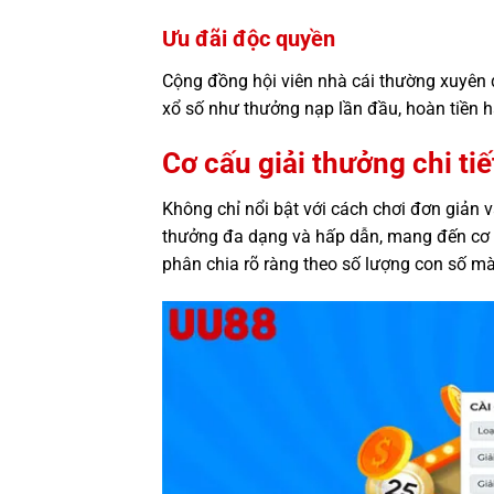
Ưu đãi độc quyền
Cộng đồng hội viên nhà cái thường xuyên
xổ số như thưởng nạp lần đầu, hoàn tiền h
Cơ cấu giải thưởng chi ti
Không chỉ nổi bật với cách chơi đơn giản 
thưởng đa dạng và hấp dẫn, mang đến cơ h
phân chia rõ ràng theo số lượng con số mà