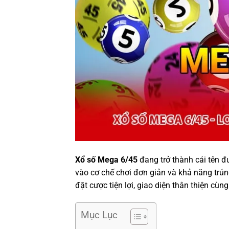
Xổ số Mega 6/45
đang trở thành cái tên 
vào cơ chế chơi đơn giản và khả năng trún
đặt cược tiện lợi, giao diện thân thiện cù
Mục Lục